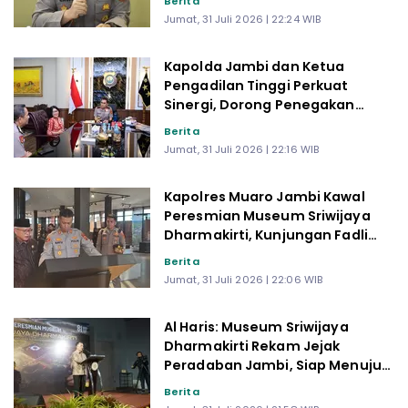
Berita
Jumat, 31 Juli 2026 | 22:24 WIB
Kapolda Jambi dan Ketua
Pengadilan Tinggi Perkuat
Sinergi, Dorong Penegakan
Hukum yang Berintegritas
Berita
Jumat, 31 Juli 2026 | 22:16 WIB
Kapolres Muaro Jambi Kawal
Peresmian Museum Sriwijaya
Dharmakirti, Kunjungan Fadli
Zon Berlangsung Aman dan
Berita
Lancar
Jumat, 31 Juli 2026 | 22:06 WIB
Al Haris: Museum Sriwijaya
Dharmakirti Rekam Jejak
Peradaban Jambi, Siap Menuju
Warisan Dunia UNESCO
Berita