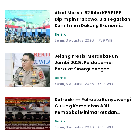
Akad Massal 62 Ribu KPR FLPP
Dipimpin Prabowo, BRI Tegaskan
Komitmen Dukung Ekonomi
Kerakyatan
Berita
Senin, 3 Agustus 2026 | 17:39 WIB
Jelang Presisi Merdeka Run
Jambi 2026, Polda Jambi
Perkuat Sinergi dengan
Masyarakat dan Stakeholder
Berita
Senin, 3 Agustus 2026 | 08:14 WIB
Satreskrim Polresta Banyuwangi
Gulung Komplotan ABH
Pembobol Minimarket dan
Sekolah, 5 Pelaku Ditangkap
Berita
Senin, 3 Agustus 2026 | 06:51 WIB