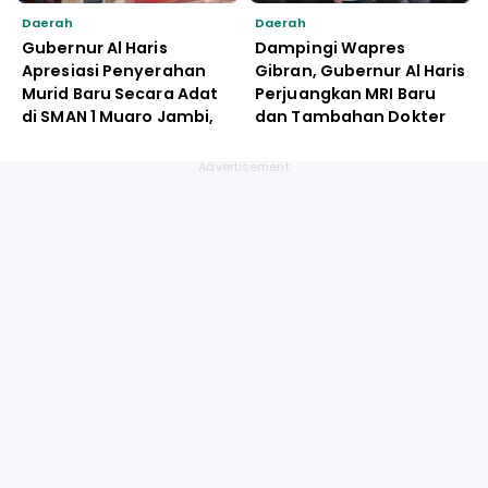
Daerah
Daerah
Gubernur Al Haris
Dampingi Wapres
Apresiasi Penyerahan
Gibran, Gubernur Al Haris
Murid Baru Secara Adat
Perjuangkan MRI Baru
di SMAN 1 Muaro Jambi,
dan Tambahan Dokter
Dinilai Jadi Model
Spesialis untuk RSUD
Pendidikan Berbasis
Raden Mattaher
Kearifan Lokal