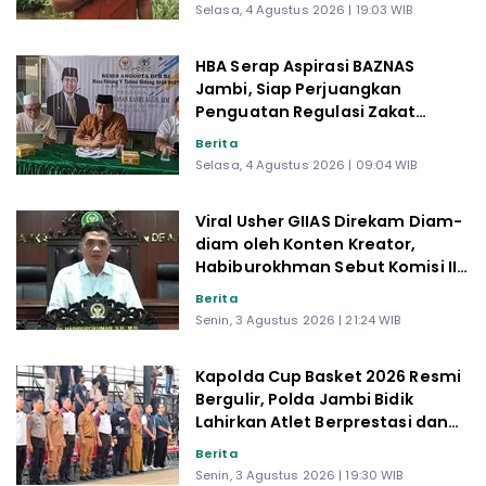
di Telanaipura
Selasa, 4 Agustus 2026 | 19:03 WIB
HBA Serap Aspirasi BAZNAS
Jambi, Siap Perjuangkan
Penguatan Regulasi Zakat
hingga Program Strategis di DPR
Berita
RI
Selasa, 4 Agustus 2026 | 09:04 WIB
Viral Usher GIIAS Direkam Diam-
diam oleh Konten Kreator,
Habiburokhman Sebut Komisi III
Bakal Kawal Kasusnya
Berita
Senin, 3 Agustus 2026 | 21:24 WIB
Kapolda Cup Basket 2026 Resmi
Bergulir, Polda Jambi Bidik
Lahirkan Atlet Berprestasi dan
Generasi Muda Berkarakter
Berita
Senin, 3 Agustus 2026 | 19:30 WIB