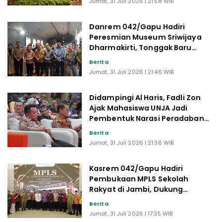
Jumat, 31 Juli 2026 | 21:58 WIB
Danrem 042/Gapu Hadiri
Peresmian Museum Sriwijaya
Dharmakirti, Tonggak Baru
Pelestarian Warisan Budaya di
Berita
Jambi
Jumat, 31 Juli 2026 | 21:46 WIB
Didampingi Al Haris, Fadli Zon
Ajak Mahasiswa UNJA Jadi
Pembentuk Narasi Peradaban
Indonesia
Berita
Jumat, 31 Juli 2026 | 21:36 WIB
Kasrem 042/Gapu Hadiri
Pembukaan MPLS Sekolah
Rakyat di Jambi, Dukung
Program Pendidikan Gratis
Berita
Presiden Prabowo
Jumat, 31 Juli 2026 | 17:35 WIB