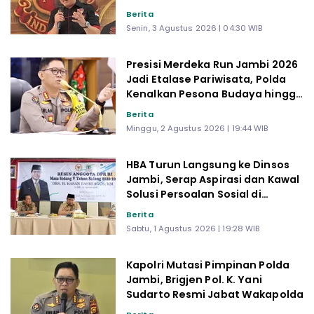
Kami akan Suarakan Bandung
Berita
Darurat Pengawasan
Senin, 3 Agustus 2026 | 04:30 WIB
Presisi Merdeka Run Jambi 2026
Jadi Etalase Pariwisata, Polda
Kenalkan Pesona Budaya hingga
Kuliner Jambi
Berita
Minggu, 2 Agustus 2026 | 19:44 WIB
HBA Turun Langsung ke Dinsos
Jambi, Serap Aspirasi dan Kawal
Solusi Persoalan Sosial di
Tingkat Nasional
Berita
Sabtu, 1 Agustus 2026 | 19:28 WIB
Kapolri Mutasi Pimpinan Polda
Jambi, Brigjen Pol. K. Yani
Sudarto Resmi Jabat Wakapolda