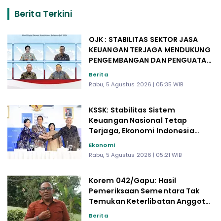
Berita Terkini
OJK : STABILITAS SEKTOR JASA
KEUANGAN TERJAGA MENDUKUNG
PENGEMBANGAN DAN PENGUATAN
SEKTOR KEUANGAN
Berita
Rabu, 5 Agustus 2026 | 05:35 WIB
KSSK: Stabilitas Sistem
Keuangan Nasional Tetap
Terjaga, Ekonomi Indonesia
Diproyeksi Tumbuh hingga 6
Ekonomi
Persen
Rabu, 5 Agustus 2026 | 05:21 WIB
Korem 042/Gapu: Hasil
Pemeriksaan Sementara Tak
Temukan Keterlibatan Anggota
TNI dalam Kasus Penganiayaan
Berita