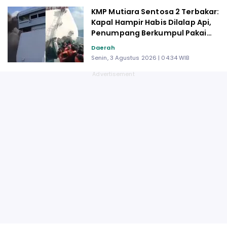
KMP Mutiara Sentosa 2 Terbakar:
Kapal Hampir Habis Dilalap Api,
Penumpang Berkumpul Pakai
Pelampung Tunggu Evakuasi
Daerah
Senin, 3 Agustus 2026 | 04:34 WIB