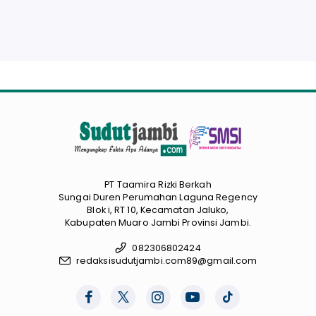
PT Taamira Rizki Berkah
Sungai Duren Perumahan Laguna Regency
Blok i, RT 10, Kecamatan Jaluko,
Kabupaten Muaro Jambi Provinsi Jambi.
082306802424
redaksisudutjambi.com89@gmail.com