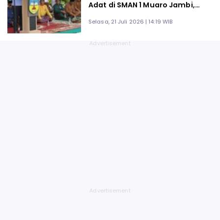
Adat di SMAN 1 Muaro Jambi,
Dinilai Jadi Model Pendidikan
Selasa, 21 Juli 2026 | 14:19 WIB
Berbasis Kearifan Lokal