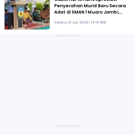
Penyerahan Murid Baru Secara
Adat di SMAN 1 Muaro Jambi,
Dinilai Jadi Model Pendidikan
Selasa, 21 Juli 2026 | 14:19 WIB
Berbasis Kearifan Lokal