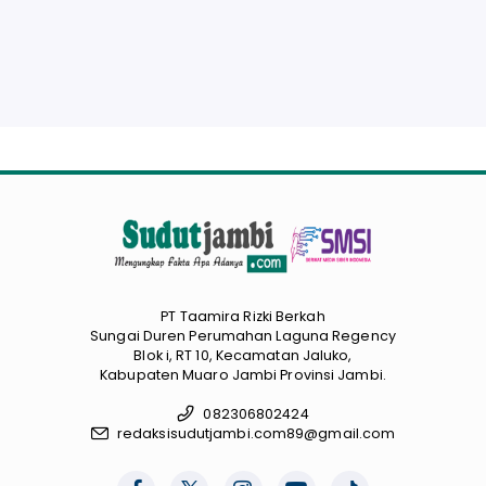
PT Taamira Rizki Berkah
Sungai Duren Perumahan Laguna Regency
Blok i, RT 10, Kecamatan Jaluko,
Kabupaten Muaro Jambi Provinsi Jambi.
082306802424
redaksisudutjambi.com89@gmail.com