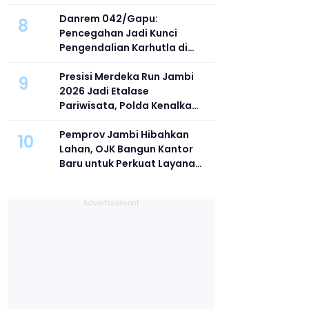
Masyarakat dan
Stakeholder
Danrem 042/Gapu:
8
Pencegahan Jadi Kunci
Pengendalian Karhutla di
Jambi
Presisi Merdeka Run Jambi
9
2026 Jadi Etalase
Pariwisata, Polda Kenalkan
Pesona Budaya hingga
Kuliner Jambi
Pemprov Jambi Hibahkan
10
Lahan, OJK Bangun Kantor
Baru untuk Perkuat Layanan
Keuangan di Daerah