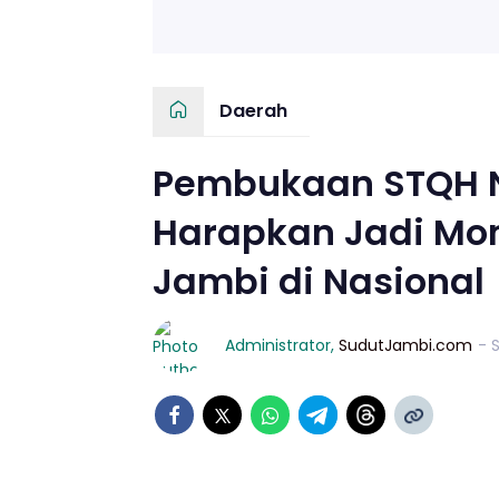
Daerah
Pembukaan STQH Na
Harapkan Jadi M
Jambi di Nasional
Administrator
,
SudutJambi.com
- 