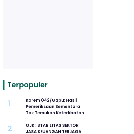
Terpopuler
Korem 042/Gapu: Hasil
1
Pemeriksaan Sementara
Tak Temukan Keterlibatan
Anggota TNI dalam Kasus
Penganiayaan di
OJK : STABILITAS SEKTOR
2
Telanaipura
JASA KEUANGAN TERJAGA