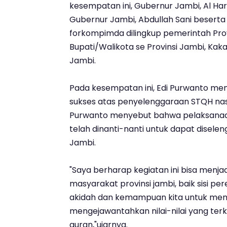
kesempatan ini, Gubernur Jambi, Al Haris
Gubernur Jambi, Abdullah Sani beserta i
forkompimda dilingkup pemerintah Prov
Bupati/Walikota se Provinsi Jambi, Kak
Jambi.
Pada kesempatan ini, Edi Purwanto m
sukses atas penyelenggaraan STQH nasio
Purwanto menyebut bahwa pelaksanaan 
telah dinanti-nanti untuk dapat diselen
Jambi.
"Saya berharap kegiatan ini bisa menjad
masyarakat provinsi jambi, baik sisi p
akidah dan kemampuan kita untuk me
mengejawantahkan nilai-nilai yang ter
quran,"ujarnya.