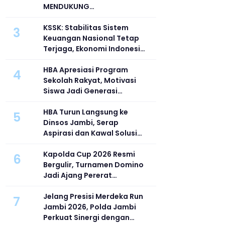
MENDUKUNG
PENGEMBANGAN DAN
PENGUATAN SEKTOR
KSSK: Stabilitas Sistem
3
KEUANGAN
Keuangan Nasional Tetap
Terjaga, Ekonomi Indonesia
Diproyeksi Tumbuh hingga 6
Persen
HBA Apresiasi Program
4
Sekolah Rakyat, Motivasi
Siswa Jadi Generasi
Tangguh dan Berprestasi
HBA Turun Langsung ke
5
Dinsos Jambi, Serap
Aspirasi dan Kawal Solusi
Persoalan Sosial di Tingkat
Nasional
Kapolda Cup 2026 Resmi
6
Bergulir, Turnamen Domino
Jadi Ajang Pererat
Silaturahmi dan Sportivitas
Jelang Presisi Merdeka Run
7
Jambi 2026, Polda Jambi
Perkuat Sinergi dengan