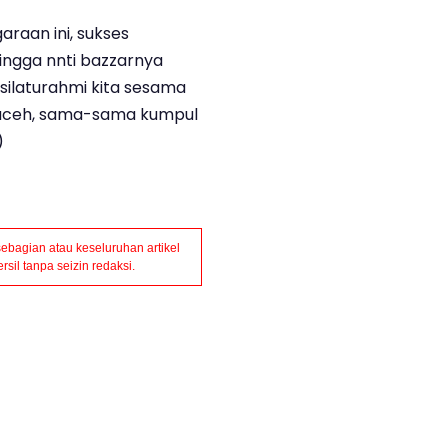
raan ini, sukses
ingga nnti bazzarnya
silaturahmi kita sesama
 aceh, sama-sama kumpul
)
bagian atau keseluruhan artikel
sil tanpa seizin redaksi.