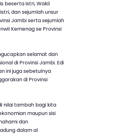
 beserta istri, Wakil
stri, dan sejumlah unsur
insi Jambi serta sejumlah
anwil Kemenag se Provinsi
engucapkan selamat dan
nal di Provinsi Jambi. Edi
ini juga sebetulnya
ggarakan di Provinsi
i nilai tambah bagi kita
erekonomian maupun sisi
mahami dan
kadung dalam al